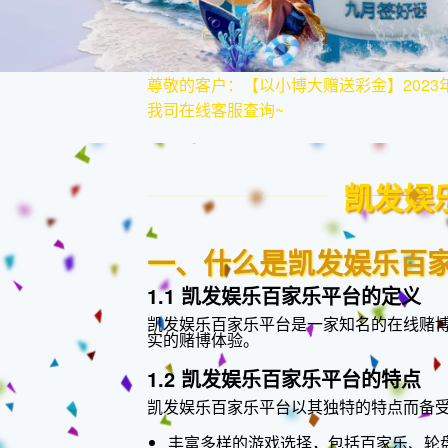
尊敬的客户：【以小博大赠送彩金】202
我司在线客服查询~
凯发娱
一、什么是凯发娱乐百
1.1 凯发娱乐百家乐平台的定义
凯发娱乐百家乐平台是一家知名的在线赌
实的赌博体验。
1.2 凯发娱乐百家乐平台的特点
凯发娱乐百家乐平台以其独特的特点而备
丰富多样的游戏选择，包括百家乐、轮