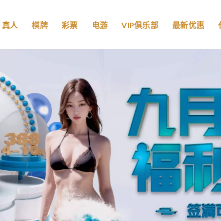
真人
棋牌
彩票
电游
VIP俱乐部
最新优惠