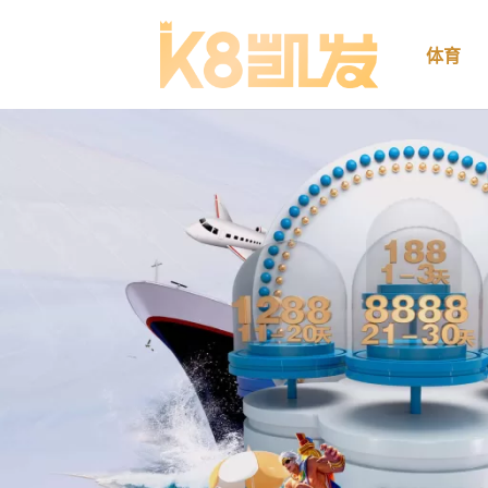
Skip
to
体育
content