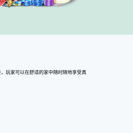
接，玩家可以在舒适的家中随时随地享受真