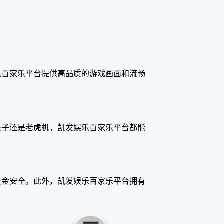
乐百家乐平台提供高品质的游戏画面和流畅
骰子还是老虎机，凯发娱乐百家乐平台都能
资金安全。此外，凯发娱乐百家乐平台拥有